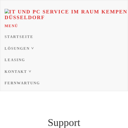
MENÜ
IT UND PC SERVICE IM RAUM
Informieren Sie sich über Lösungen im Bereich Digitalisierung ,
STARTSEITE
Cloud Telefonie, Microsoft 365, Branchenlösungen und Firewalls
KEMPEN – KREFELD – MG –
DÜSSELDORF
LÖSUNGEN
LEASING
KONTAKT
FERNWARTUNG
Support